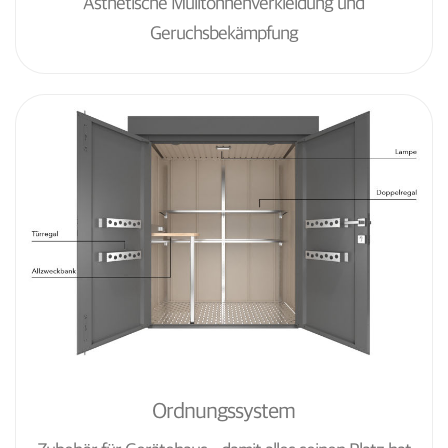
Ästhetische Mülltonnenverkleidung und
Geruchsbekämpfung
Ordnungssystem